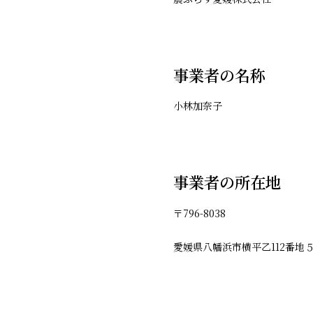
事業者の名称
小林加奈子
事業者の所在地
〒796-8038
愛媛県八幡浜市横平乙112番地