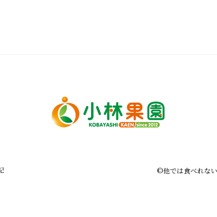
記
©︎他では食べれな